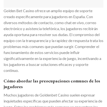
Golden Bet Casino ofrece un amplio equipo de soporte
creado específicamente para jugadores en España. Con
diversos métodos de contacto, como chat en vivo, correo
electrónico y asistencia telefónica, los jugadores recibirán
ayuda oportuna para resolver sus dudas. El compromiso del
equipo con la transparencia y la rapidez de respuesta trata los
problemas más comunes que puedan surgir. Comprender el
funcionamiento de estos servicios puede influir
significativamente en la experiencia de juego, incentivando a
los jugadores a buscar soluciones eficaces y soporte
continuo.
Cómo abordar las preocupaciones comunes de los
jugadores
Muchos jugadores de Goldenbet Casino suelen expresar
inquietudes específicas que pueden afectar su experiencia de
juego. Entre los problemas más comunes se encuentran las