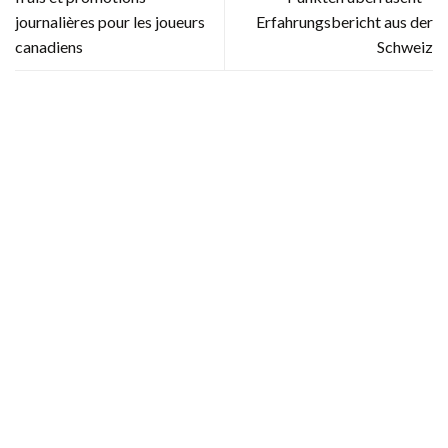
journalières pour les joueurs
Erfahrungsbericht aus der
canadiens
Schweiz