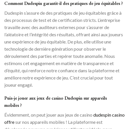
Comment Dudespin garantit-il des pratiques de jeu équitables ?
Dudespin s’assure de des pratiques de jeu équitables grâce à
des processus de test et de certification stricts. L’entreprise
travaille avec des auditeurs externes pour s’assurer de
l’aléatoire et l’intégrité des résultats, offrant ainsi aux joueurs
une expérience de jeu équitable. De plus, elle utilise une
technologie de dernière génération pour observer le
déroulement des parties et repérer toute anomalie. Nous
estimons cet engagement en matière de transparence et
d’équité, qui renforce notre confiance dans la plateforme et
améliore notre expérience de jeu. C’est crucial pour tout
joueur engagé.
Puis-je jouer aux jeux de casino Dudespin sur appareils
mobiles ?
Évidemment, on peut jouer aux jeux de casino
dudespin casino
offre
sur nos appareils mobiles ! La plateforme est