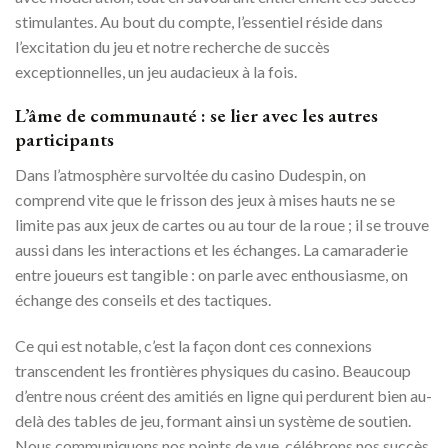
stimulantes. Au bout du compte, l’essentiel réside dans
l’excitation du jeu et notre recherche de succès
exceptionnelles, un jeu audacieux à la fois.
L’âme de communauté : se lier avec les autres
participants
Dans l’atmosphère survoltée du casino Dudespin, on
comprend vite que le frisson des jeux à mises hauts ne se
limite pas aux jeux de cartes ou au tour de la roue ; il se trouve
aussi dans les interactions et les échanges. La camaraderie
entre joueurs est tangible : on parle avec enthousiasme, on
échange des conseils et des tactiques.
Ce qui est notable, c’est la façon dont ces connexions
transcendent les frontières physiques du casino. Beaucoup
d’entre nous créent des amitiés en ligne qui perdurent bien au-
delà des tables de jeu, formant ainsi un système de soutien.
Nous communiquons nos points de vue, célébrons nos succès