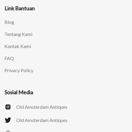
Link Bantuan
Blog
Tentang Kami
Kontak Kami
FAQ
Privacy Policy
Sosial Media
Old Amsterdam Antiques
Old Amsterdam Antiques