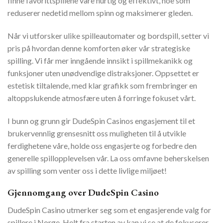
finne favorittspillene våre hurtig og effektivt, noe som
reduserer nedetid mellom spinn og maksimerer gleden.
Når vi utforsker ulike spilleautomater og bordspill, setter vi
pris på hvordan denne komforten øker vår strategiske
spilling. Vi får mer inngående innsikt i spillmekanikk og
funksjoner uten unødvendige distraksjoner. Oppsettet er
estetisk tiltalende, med klar grafikk som frembringer en
altoppslukende atmosfære uten å forringe fokuset vårt.
I bunn og grunn gir DudeSpin Casinos engasjement til et
brukervennlig grensesnitt oss muligheten til å utvikle
ferdighetene våre, holde oss engasjerte og forbedre den
generelle spillopplevelsen vår. La oss omfavne beherskelsen
av spilling som venter oss i dette livlige miljøet!
Gjennomgang over DudeSpin Casino
DudeSpin Casino utmerker seg som et engasjerende valg for
spillere i Norge. Helt fra starten av kan vi se at de fokuserer