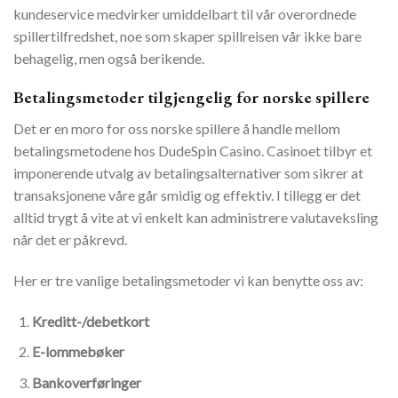
kundeservice medvirker umiddelbart til vår overordnede
spillertilfredshet, noe som skaper spillreisen vår ikke bare
behagelig, men også berikende.
Betalingsmetoder tilgjengelig for norske spillere
Det er en moro for oss norske spillere å handle mellom
betalingsmetodene hos DudeSpin Casino. Casinoet tilbyr et
imponerende utvalg av betalingsalternativer som sikrer at
transaksjonene våre går smidig og effektiv. I tillegg er det
alltid trygt å vite at vi enkelt kan administrere valutaveksling
når det er påkrevd.
Her er tre vanlige betalingsmetoder vi kan benytte oss av:
Kreditt-/debetkort
E-lommebøker
Bankoverføringer