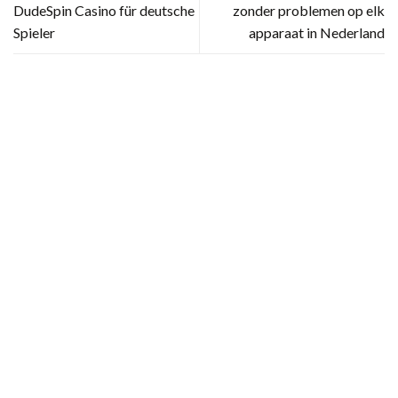
DudeSpin Casino für deutsche
zonder problemen op elk
Spieler
apparaat in Nederland