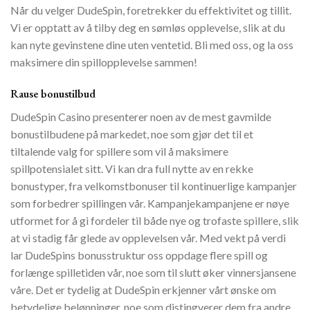
Når du velger DudeSpin, foretrekker du effektivitet og tillit.
Vi er opptatt av å tilby deg en sømløs opplevelse, slik at du
kan nyte gevinstene dine uten ventetid. Bli med oss, og la oss
maksimere din spillopplevelse sammen!
Rause bonustilbud
DudeSpin Casino presenterer noen av de mest gavmilde
bonustilbudene på markedet, noe som gjør det til et
tiltalende valg for spillere som vil å maksimere
spillpotensialet sitt. Vi kan dra full nytte av en rekke
bonustyper, fra velkomstbonuser til kontinuerlige kampanjer
som forbedrer spillingen vår. Kampanjekampanjene er nøye
utformet for å gi fordeler til både nye og trofaste spillere, slik
at vi stadig får glede av opplevelsen vår. Med vekt på verdi
lar DudeSpins bonusstruktur oss oppdage flere spill og
forlænge spilletiden vår, noe som til slutt øker vinnersjansene
våre. Det er tydelig at DudeSpin erkjenner vårt ønske om
betydelige belønninger, noe som distingverer dem fra andre