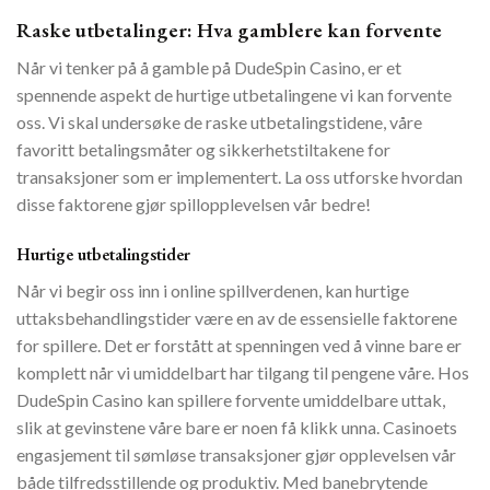
Raske utbetalinger: Hva gamblere kan forvente
Når vi tenker på å gamble på DudeSpin Casino, er et
spennende aspekt de hurtige utbetalingene vi kan forvente
oss. Vi skal undersøke de raske utbetalingstidene, våre
favoritt betalingsmåter og sikkerhetstiltakene for
transaksjoner som er implementert. La oss utforske hvordan
disse faktorene gjør spillopplevelsen vår bedre!
Hurtige utbetalingstider
Når vi begir oss inn i online spillverdenen, kan hurtige
uttaksbehandlingstider være en av de essensielle faktorene
for spillere. Det er forstått at spenningen ved å vinne bare er
komplett når vi umiddelbart har tilgang til pengene våre. Hos
DudeSpin Casino kan spillere forvente umiddelbare uttak,
slik at gevinstene våre bare er noen få klikk unna. Casinoets
engasjement til sømløse transaksjoner gjør opplevelsen vår
både tilfredsstillende og produktiv. Med banebrytende