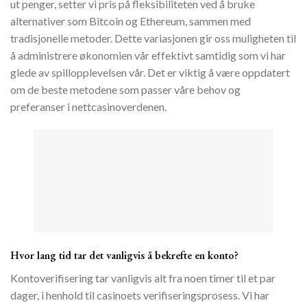
ut penger, setter vi pris på fleksibiliteten ved å bruke
alternativer som Bitcoin og Ethereum, sammen med
tradisjonelle metoder. Dette variasjonen gir oss muligheten til
å administrere økonomien vår effektivt samtidig som vi har
glede av spillopplevelsen vår. Det er viktig å være oppdatert
om de beste metodene som passer våre behov og
preferanser i nettcasinoverdenen.
Hvor lang tid tar det vanligvis å bekrefte en konto?
Kontoverifisering tar vanligvis alt fra noen timer til et par
dager, i henhold til casinoets verifiseringsprosess. Vi har