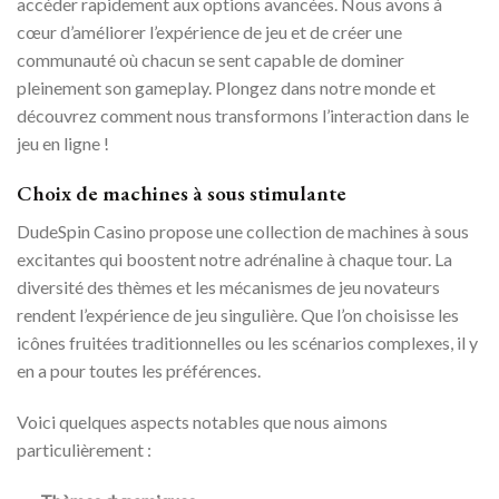
accéder rapidement aux options avancées. Nous avons à
cœur d’améliorer l’expérience de jeu et de créer une
communauté où chacun se sent capable de dominer
pleinement son gameplay. Plongez dans notre monde et
découvrez comment nous transformons l’interaction dans le
jeu en ligne !
Choix de machines à sous stimulante
DudeSpin Casino propose une collection de machines à sous
excitantes qui boostent notre adrénaline à chaque tour. La
diversité des thèmes et les mécanismes de jeu novateurs
rendent l’expérience de jeu singulière. Que l’on choisisse les
icônes fruitées traditionnelles ou les scénarios complexes, il y
en a pour toutes les préférences.
Voici quelques aspects notables que nous aimons
particulièrement :