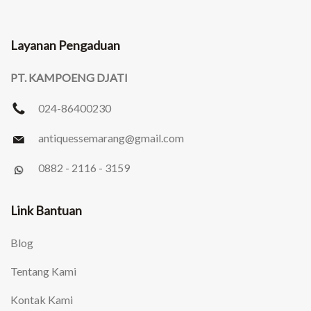
Layanan Pengaduan
PT. KAMPOENG DJATI
024-86400230
antiquessemarang
@gmail.com
0882 - 2116 - 3159
Link Bantuan
Blog
Tentang Kami
Kontak Kami