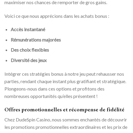
maximiser nos chances de remporter de gros gains.
Voici ce que nous apprécions dans les achats bonus :
Accès instantané
Rémunérations majorées
Des choix flexibles
Diversité des jeux
Intégrer ces stratégies bonus à notre jeu peut rehausser nos
parties, rendant chaque instant plus gratifiant et stratégique.
Plongeons-nous dans ces options et profitons des
nombreuses opportunités qu’elles présentent !
Offres promotionnelles et récompense de fidélité
Chez DudeSpin Casino, nous sommes enchantés de découvrir
les promotions promotionnelles extraordinaires et les prix de