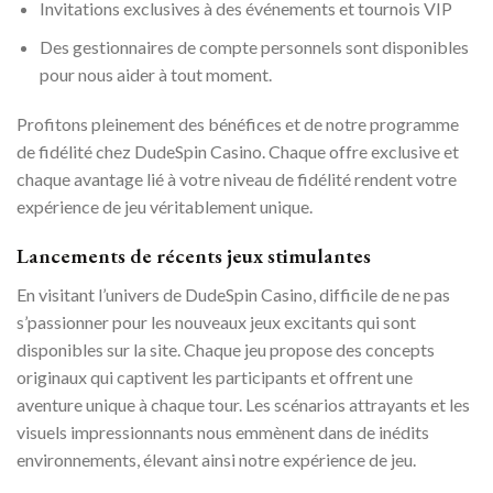
Invitations exclusives à des événements et tournois VIP
Des gestionnaires de compte personnels sont disponibles
pour nous aider à tout moment.
Profitons pleinement des bénéfices et de notre programme
de fidélité chez DudeSpin Casino. Chaque offre exclusive et
chaque avantage lié à votre niveau de fidélité rendent votre
expérience de jeu véritablement unique.
Lancements de récents jeux stimulantes
En visitant l’univers de DudeSpin Casino, difficile de ne pas
s’passionner pour les nouveaux jeux excitants qui sont
disponibles sur la site. Chaque jeu propose des concepts
originaux qui captivent les participants et offrent une
aventure unique à chaque tour. Les scénarios attrayants et les
visuels impressionnants nous emmènent dans de inédits
environnements, élevant ainsi notre expérience de jeu.