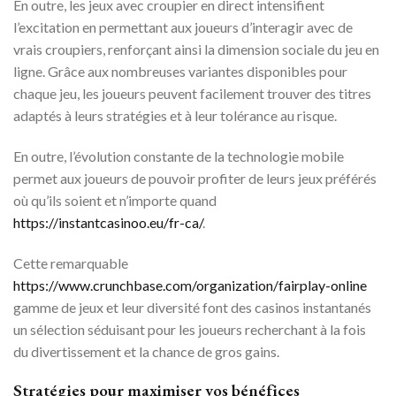
En outre, les jeux avec croupier en direct intensifient
l’excitation en permettant aux joueurs d’interagir avec de
vrais croupiers, renforçant ainsi la dimension sociale du jeu en
ligne. Grâce aux nombreuses variantes disponibles pour
chaque jeu, les joueurs peuvent facilement trouver des titres
adaptés à leurs stratégies et à leur tolérance au risque.
En outre, l’évolution constante de la technologie mobile
permet aux joueurs de pouvoir profiter de leurs jeux préférés
où qu’ils soient et n’importe quand
https://instantcasinoo.eu/fr-ca/
.
Cette remarquable
https://www.crunchbase.com/organization/fairplay-online
gamme de jeux et leur diversité font des casinos instantanés
un sélection séduisant pour les joueurs recherchant à la fois
du divertissement et la chance de gros gains.
Stratégies pour maximiser vos bénéfices