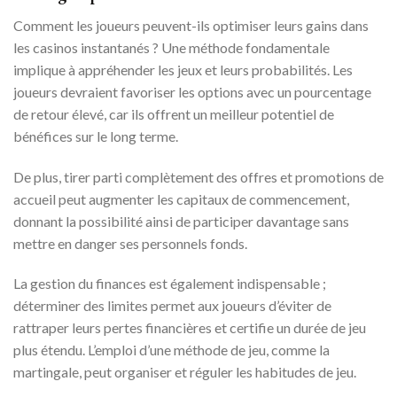
Comment les joueurs peuvent-ils optimiser leurs gains dans
les casinos instantanés ? Une méthode fondamentale
implique à appréhender les jeux et leurs probabilités. Les
joueurs devraient favoriser les options avec un pourcentage
de retour élevé, car ils offrent un meilleur potentiel de
bénéfices sur le long terme.
De plus, tirer parti complètement des offres et promotions de
accueil peut augmenter les capitaux de commencement,
donnant la possibilité ainsi de participer davantage sans
mettre en danger ses personnels fonds.
La gestion du finances est également indispensable ;
déterminer des limites permet aux joueurs d’éviter de
rattraper leurs pertes financières et certifie un durée de jeu
plus étendu. L’emploi d’une méthode de jeu, comme la
martingale, peut organiser et réguler les habitudes de jeu.