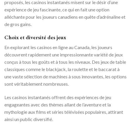
proposés, les casinos instantanés misent sur le désir d’une
expérience de jeu fascinante, ce qui en fait une option
alléchante pour les joueurs canadiens en quête d’adrénaline et
de gros gains.
Choix et diversité des jeux
En explorant les casinos en ligne au Canada, les joueurs
découvrent rapidement une impressionnante variété de jeux
conçus à tous les goûts et à tous les niveaux. Des jeux de table
classiques comme le blackjack, la roulette et le baccarat à
une vaste sélection de machines à sous innovantes, les options
sont véritablement nombreuses.
Les casinos instantanés offrent des expériences de jeu
engageantes avec des thèmes allant de l’aventure et la
mythologie aux films et séries télévisées populaires, attirant
ainsi un public diversifié.