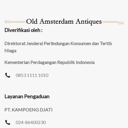
Diverifikasi oleh :
Direktorat Jenderal Perlindungan Konsumen dan Tertib
Niaga
Kementerian Perdagangan Republik Indonesia
0853 1111 1010
Layanan Pengaduan
PT. KAMPOENG DJATI
024-86400230