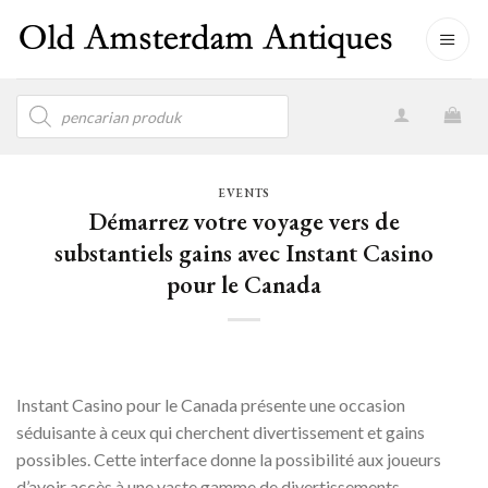
Skip
to
content
Products
search
EVENTS
Démarrez votre voyage vers de
substantiels gains avec Instant Casino
pour le Canada
Instant Casino pour le Canada présente une occasion
séduisante à ceux qui cherchent divertissement et gains
possibles. Cette interface donne la possibilité aux joueurs
d’avoir accès à une vaste gamme de divertissements