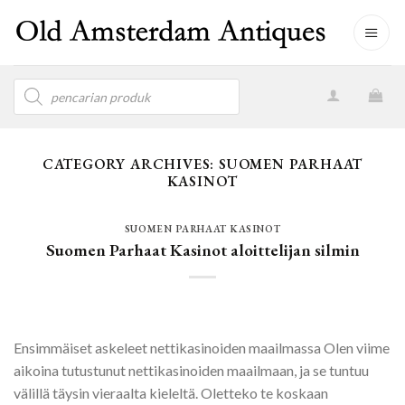
Skip
to
content
Products
search
CATEGORY ARCHIVES:
SUOMEN PARHAAT
KASINOT
SUOMEN PARHAAT KASINOT
Suomen Parhaat Kasinot aloittelijan silmin
Ensimmäiset askeleet nettikasinoiden maailmassa Olen viime
aikoina tutustunut nettikasinoiden maailmaan, ja se tuntuu
välillä täysin vieraalta kieleltä. Oletteko te koskaan