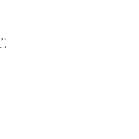
 que
a a