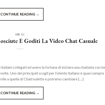
CONTINUE READING
→
OM CC
nosciute E Goditi La Video Chat Casuale
i italiani collegati ed avere la fortuna di iniziare una chattata con lo
e volte. Uno dei principali scogli per l’utente italiano è quasi sempre 
 simile a quella di Chatroulette e potremo cambiare […]
CONTINUE READING
→