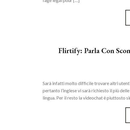
l’âge légal pour […]
Flirtify: Parla Con Sco
Sarà infatti molto difficile trovare altri utent
pertanto l’inglese vi sarà richiesto il più dell
lingua. Per il resto la videochat è piuttosto