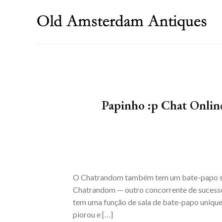
Skip
to
content
Papinho :p Chat Onlin
O Chatrandom também tem um bate-papo sep
Chatrandom — outro concorrente de sucesso 
tem uma função de sala de bate-papo unique
piorou e […]