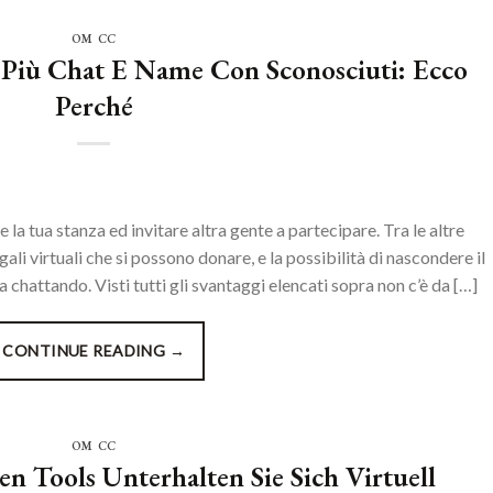
OM CC
Più Chat E Name Con Sconosciuti: Ecco
Perché
 la tua stanza ed invitare altra gente a partecipare. Tra le altre
ali virtuali che si possono donare, e la possibilità di nascondere il
 chattando. Visti tutti gli svantaggi elencati sopra non c’è da […]
CONTINUE READING
→
OM CC
n Tools Unterhalten Sie Sich Virtuell