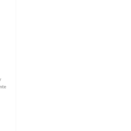
r
nte