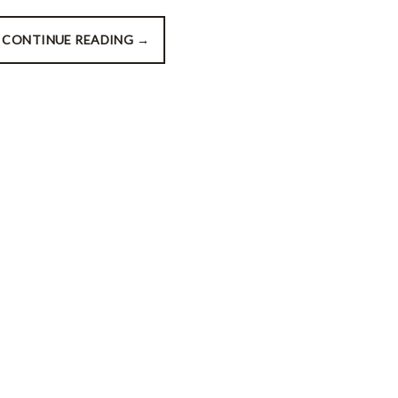
CONTINUE READING
→