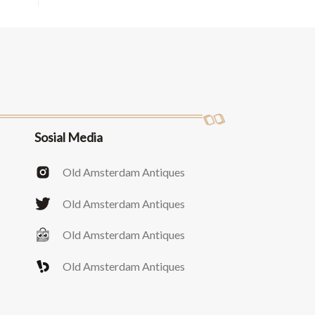
Sosial Media
Old Amsterdam Antiques
Old Amsterdam Antiques
Old Amsterdam Antiques
Old Amsterdam Antiques