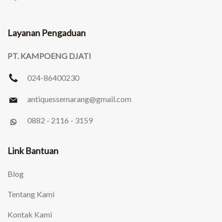
Layanan Pengaduan
PT. KAMPOENG DJATI
024-86400230
antiquessemarang
@gmail.com
0882 - 2116 - 3159
Link Bantuan
Blog
Tentang Kami
Kontak Kami