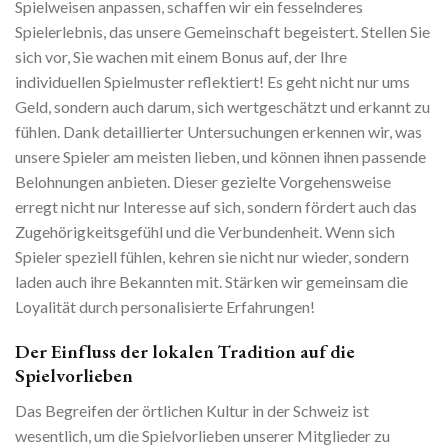
Spielweisen anpassen, schaffen wir ein fesselnderes
Spielerlebnis, das unsere Gemeinschaft begeistert. Stellen Sie
sich vor, Sie wachen mit einem Bonus auf, der Ihre
individuellen Spielmuster reflektiert! Es geht nicht nur ums
Geld, sondern auch darum, sich wertgeschätzt und erkannt zu
fühlen. Dank detaillierter Untersuchungen erkennen wir, was
unsere Spieler am meisten lieben, und können ihnen passende
Belohnungen anbieten. Dieser gezielte Vorgehensweise
erregt nicht nur Interesse auf sich, sondern fördert auch das
Zugehörigkeitsgefühl und die Verbundenheit. Wenn sich
Spieler speziell fühlen, kehren sie nicht nur wieder, sondern
laden auch ihre Bekannten mit. Stärken wir gemeinsam die
Loyalität durch personalisierte Erfahrungen!
Der Einfluss der lokalen Tradition auf die
Spielvorlieben
Das Begreifen der örtlichen Kultur in der Schweiz ist
wesentlich, um die Spielvorlieben unserer Mitglieder zu