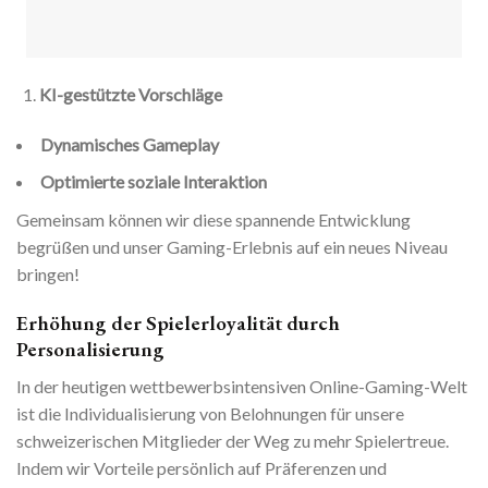
KI-gestützte Vorschläge
Dynamisches Gameplay
Optimierte soziale Interaktion
Gemeinsam können wir diese spannende Entwicklung
begrüßen und unser Gaming-Erlebnis auf ein neues Niveau
bringen!
Erhöhung der Spielerloyalität durch
Personalisierung
In der heutigen wettbewerbsintensiven Online-Gaming-Welt
ist die Individualisierung von Belohnungen für unsere
schweizerischen Mitglieder der Weg zu mehr Spielertreue.
Indem wir Vorteile persönlich auf Präferenzen und