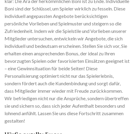
klar: Die Ära der herkömmlichen Boni ist zu Ende. Individuelle
Boni sind der Schlüssel, um Spieler wirklich zu fesseln. Diese
individuell angepassten Angebote berücksichtigen
persönliche Vorlieben und Spielmuster und steigern so die
Zufriedenheit. Indem wir die Spielstile und Vorlieben unserer
Mitglieder untersuchen, entwickeln wir Angebote, die sich
individuell und bedeutsam erscheinen. Stellen Sie sich vor, Sie
erhalten einen ansprechenden Bonus, der ideal zu Ihren
bevorzugten Spielen oder favorisierten Einsätzen geeignet ist
– eine Gewinnsituation für beide Seiten! Diese
Personalisierung optimiert nicht nur das Spielerlebnis,
sondern fördert auch die Kundenbindung und sorgt dafür,
dass Mitglieder immer wieder mit Freude zurückkommen.
Wir befriedigen nicht nur die Ansprüche, sondern übertreffen
sie und sichern so, dass sich jeder Aufenthalt besonders und
lohnend anfühlt. Lassen Sie uns diese Fortschritt zusammen
gestalten!