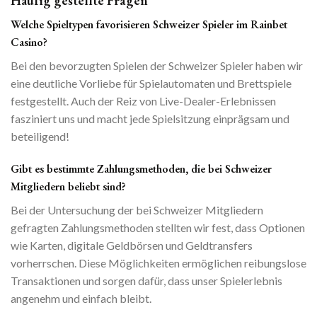
Häufig gestellte Fragen
Welche Spieltypen favorisieren Schweizer Spieler im Rainbet
Casino?
Bei den bevorzugten Spielen der Schweizer Spieler haben wir
eine deutliche Vorliebe für Spielautomaten und Brettspiele
festgestellt. Auch der Reiz von Live-Dealer-Erlebnissen
fasziniert uns und macht jede Spielsitzung einprägsam und
beteiligend!
Gibt es bestimmte Zahlungsmethoden, die bei Schweizer
Mitgliedern beliebt sind?
Bei der Untersuchung der bei Schweizer Mitgliedern
gefragten Zahlungsmethoden stellten wir fest, dass Optionen
wie Karten, digitale Geldbörsen und Geldtransfers
vorherrschen. Diese Möglichkeiten ermöglichen reibungslose
Transaktionen und sorgen dafür, dass unser Spielerlebnis
angenehm und einfach bleibt.