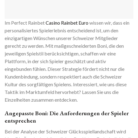
Im Perfect Rainbet
Casino Rainbet Euro
wissen wir, dass ein
personalisiertes Spielerlebnis entscheidend ist, um den
einzigartigen Wünschen unserer Schweizer Mitglieder
gerecht zu werden. Mit maßgeschneiderten Boni, die den
jeweiligen Spielstil berücksichtigen, schaffen wir eine
Plattform, in der sich Spieler geschätzt und aktiv
eingebunden fühlen. Dieser Strategie fördert nicht nur die
Kundenbindung, sondern respektiert auch die Schweizer
Kultur des sorgfältigen Spielens. Interessiert, wie uns diese
Taktik im Marktumfeld hervorhebt? Lassen Sie uns die
Einzelheiten zusammen entdecken.
Angepasste Boni: Die Anforderungen der Spieler
entsprechen
Bei der Analyse der Schweizer Glücksspiellandschaft wird