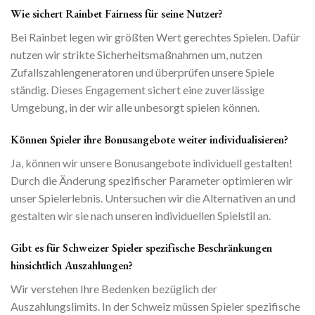
Wie sichert Rainbet Fairness für seine Nutzer?
Bei Rainbet legen wir größten Wert gerechtes Spielen. Dafür
nutzen wir strikte Sicherheitsmaßnahmen um, nutzen
Zufallszahlengeneratoren und überprüfen unsere Spiele
ständig. Dieses Engagement sichert eine zuverlässige
Umgebung, in der wir alle unbesorgt spielen können.
Können Spieler ihre Bonusangebote weiter individualisieren?
Ja, können wir unsere Bonusangebote individuell gestalten!
Durch die Änderung spezifischer Parameter optimieren wir
unser Spielerlebnis. Untersuchen wir die Alternativen an und
gestalten wir sie nach unseren individuellen Spielstil an.
Gibt es für Schweizer Spieler spezifische Beschränkungen
hinsichtlich Auszahlungen?
Wir verstehen Ihre Bedenken bezüglich der
Auszahlungslimits. In der Schweiz müssen Spieler spezifische