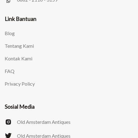
Link Bantuan
Blog
Tentang Kami
Kontak Kami
FAQ
Privacy Policy
Sosial Media
Old Amsterdam Antiques
Old Amsterdam Antiques