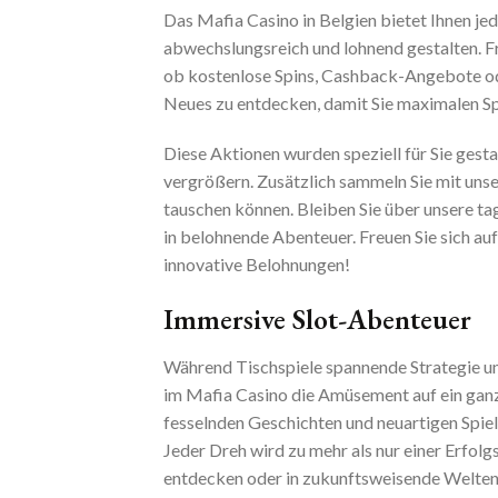
Das Mafia Casino in Belgien bietet Ihnen jed
abwechslungsreich und lohnend gestalten. Fre
ob kostenlose Spins, Cashback-Angebote ode
Neues zu entdecken, damit Sie maximalen S
Diese Aktionen wurden speziell für Sie gest
vergrößern. Zusätzlich sammeln Sie mit un
tauschen können. Bleiben Sie über unsere ta
in belohnende Abenteuer. Freuen Sie sich au
innovative Belohnungen!
Immersive Slot-Abenteuer
Während Tischspiele spannende Strategie u
im Mafia Casino die Amüsement auf ein ganz
fesselnden Geschichten und neuartigen Spiel
Jeder Dreh wird zu mehr als nur einer Erfolgs
entdecken oder in zukunftsweisende Welten 