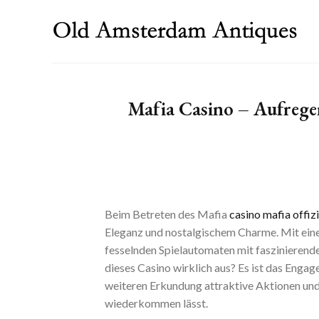
Skip
to
content
Mafia Casino – Aufregen
Beim Betreten des Mafia
casino mafia offizi
Eleganz und nostalgischem Charme. Mit ein
fesselnden Spielautomaten mit faszinierend
dieses Casino wirklich aus? Es ist das Engag
weiteren Erkundung attraktive Aktionen und
wiederkommen lässt.