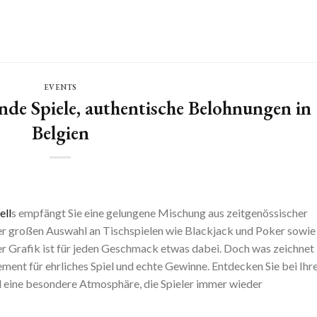
EVENTS
de Spiele, authentische Belohnungen in
Belgien
ell
s empfängt Sie eine gelungene Mischung aus zeitgenössischer
er großen Auswahl an Tischspielen wie Blackjack und Poker sowie
er Grafik ist für jeden Geschmack etwas dabei. Doch was zeichnet
ement für ehrliches Spiel und echte Gewinne. Entdecken Sie bei Ihr
 eine besondere Atmosphäre, die Spieler immer wieder