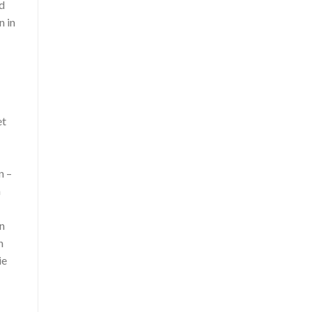
nd
n in
et
n –
n
n
n
ie