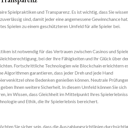
ire Spielpraktiken und Transparenz. Es ist wichtig, dass Sie wissen
d zuverlässig sind, damit jeder eine angemessene Gewinnchance hat
tes Spielen zu einem geschützteren Umfeld für alle Spieler bei.
iken ist notwendig für das Vertrauen zwischen Casinos und Spiele
Gleichberechtigung, bei der Ihre Fähigkeiten und Ihr Glück über de
chten. Fortschrittliche Technologien wie Blockchain erleichtern es
ene Algorithmen garantieren, dass jeder Dreh und jede Hand
n Nervenkitzel ohne Bedenken genießen können. Neutrale Prüfunge
 geben Ihnen weitere Sicherheit. In diesem Umfeld können Sie sich
en, im Wissen, dass Gleichheit im Mittelpunkt Ihres Spielerlebnis
hnologie und Ethik, die Ihr Spielerlebnis bereichert.
chten Sie sicher sein, dass die Auszahlungsrichtlinien durchsichti