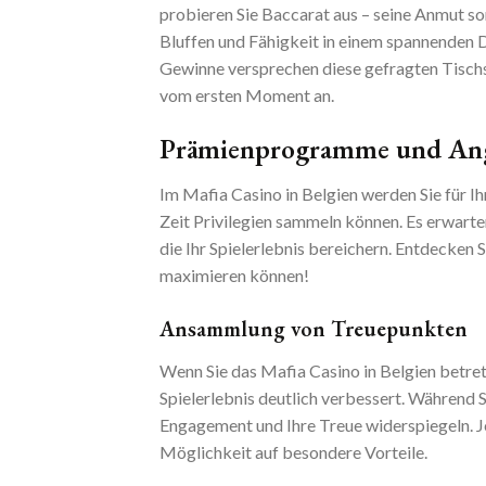
probieren Sie Baccarat aus – seine Anmut so
Bluffen und Fähigkeit in einem spannenden D
Gewinne versprechen diese gefragten Tischsp
vom ersten Moment an.
Prämienprogramme und An
Im Mafia Casino in Belgien werden Sie für I
Zeit Privilegien sammeln können. Es erwarten
die Ihr Spielerlebnis bereichern. Entdecken
maximieren können!
Ansammlung von Treuepunkten
Wenn Sie das Mafia Casino in Belgien betret
Spielerlebnis deutlich verbessert. Während Si
Engagement und Ihre Treue widerspiegeln. J
Möglichkeit auf besondere Vorteile.