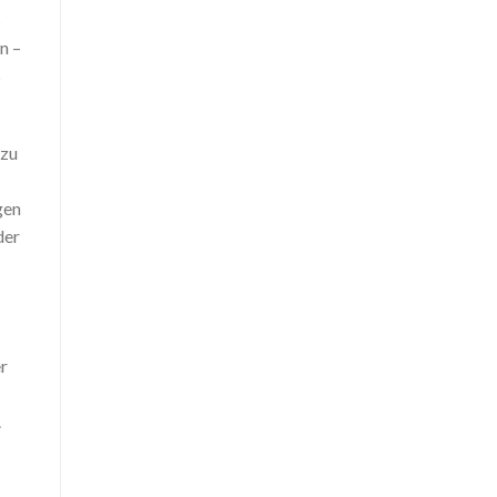
s
n –
s
 zu
gen
der
r
.