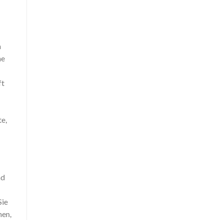
n
he
ft
te,
nd
Sie
hen,