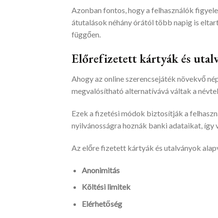
Azonban fontos, hogy a felhasználók figyele
átutalások néhány órától több napig is eltar
függően.
Előrefizetett kártyák és uta
Ahogy az online szerencsejáték növekvő nép
megvalósítható alternatívává váltak a névte
Ezek a fizetési módok biztosítják a felhasz
nyilvánosságra hoznák banki adataikat, így
Az előre fizetett kártyák és utalványok ala
Anonimitás
Költési limitek
Elérhetőség