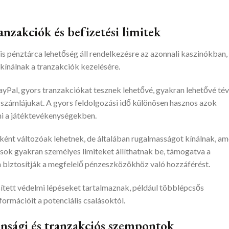
anzakciók és befizetési limitek
s pénztárca lehetőség áll rendelkezésre az azonnali kaszinókban,
ínálnak a tranzakciók kezelésére.
PayPal, gyors tranzakciókat tesznek lehetővé, gyakran lehetővé tév
 számlájukat. A gyors feldolgozási idő különösen hasznos azok
ni a játéktevékenységekben.
nként változóak lehetnek, de általában rugalmasságot kínálnak, am
sok gyakran személyes limiteket állíthatnak be, támogatva a
n biztosítják a megfelelő pénzeszközökhöz való hozzáférést.
tett védelmi lépéseket tartalmaznak, például többlépcsős
formációit a potenciális csalásoktól.
onsági és tranzakciós szempontok