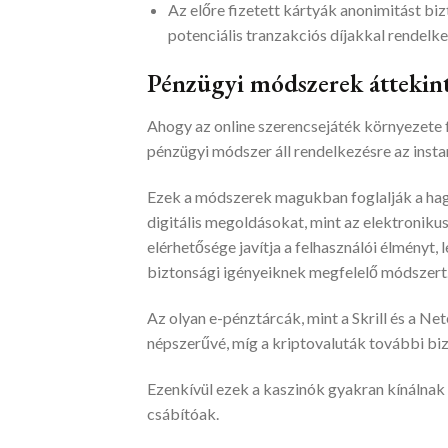
Az előre fizetett kártyák anonimitást biz
potenciális tranzakciós díjakkal rendelk
Pénzügyi módszerek áttekint
Ahogy az online szerencsejáték környezete
pénzügyi módszer áll rendelkezésre az insta
Ezek a módszerek magukban foglalják a hagy
digitális megoldásokat, mint az elektronikus
elérhetősége javítja a felhasználói élményt,
biztonsági igényeiknek megfelelő módszert
Az olyan e-pénztárcák, mint a Skrill és a Net
népszerűvé, míg a kriptovaluták további bizt
Ezenkívül ezek a kaszinók gyakran kínálnak
csábítóak.