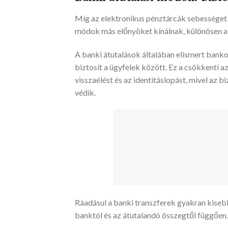
Míg az elektronikus pénztárcák sebességet é
módok más előnyöket kínálnak, különösen a b
A banki átutalások általában elismert ban
biztosít a ügyfelek között. Ez a csökkenti 
visszaélést és az identitáslopást, mivel az
védik.
Ráadásul a banki transzferek gyakran kiseb
banktól és az átutalandó összegtől függően.