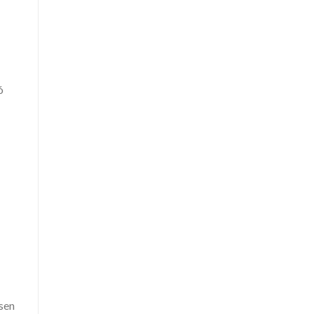
ó
ösen