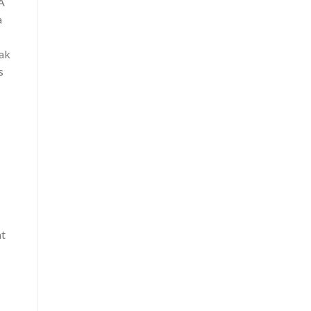
A
a
nak
s
at