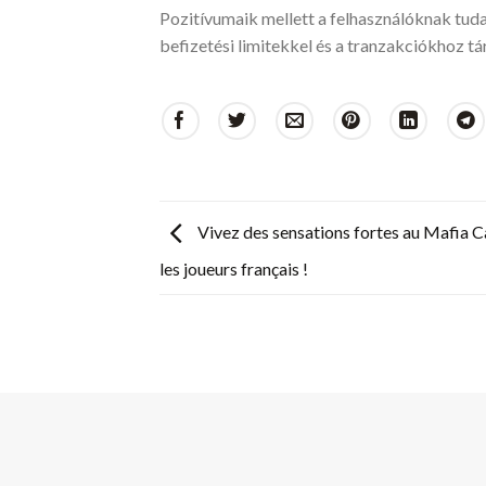
Pozitívumaik mellett a felhasználóknak tudat
befizetési limitekkel és a tranzakciókhoz tá
Vivez des sensations fortes au Mafia C
les joueurs français !