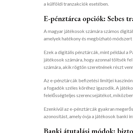
a külföldi tranzakciók esetében.
E-pénztárca opciók: Sebes tr
A magyar játékosok számára számos digitáli
amelyek hatékony és megbízható módszert k
Ezek a digitális pénztárcák, mint például a 
játékosok számára, hogy azonnal töltsék fel
számára, akik rögtön szeretnének részt ven
Az e-pénztárcák befizetési limitjei kaszinó
a fogadók széles köréhez igazodik. A játéko
felelősségteljes szerencsejátékot, miközbe
Ezenkívül az e-pénztárcák gyakran megerősí
azonosítást, amely óvja a játékosok banki in
Banki átutalási módok: bizt