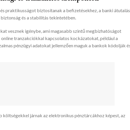
s praktikusságot biztosítanak a befizetésekhez, a banki átutalás
iztonság és a stabilitás tekintetében.
kokat vesznek igénybe, ami magasabb szintű megbízhatóságot
az online tranzakciókkal kapcsolatos kockázatokat, például a
 bizalmas pénzügyi adatokat jellemzően maguk a bankok kódolják é
b költségekkel járnak az elektronikus pénztárcákhoz képest, az