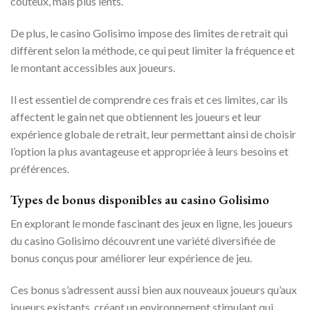
coûteux, mais plus lents.
De plus, le casino Golisimo impose des limites de retrait qui
diffèrent selon la méthode, ce qui peut limiter la fréquence et
le montant accessibles aux joueurs.
Il est essentiel de comprendre ces frais et ces limites, car ils
affectent le gain net que obtiennent les joueurs et leur
expérience globale de retrait, leur permettant ainsi de choisir
l’option la plus avantageuse et appropriée à leurs besoins et
préférences.
Types de bonus disponibles au casino Golisimo
En explorant le monde fascinant des jeux en ligne, les joueurs
du casino Golisimo découvrent une variété diversifiée de
bonus conçus pour améliorer leur expérience de jeu.
Ces bonus s’adressent aussi bien aux nouveaux joueurs qu’aux
joueurs existants, créant un environnement stimulant qui