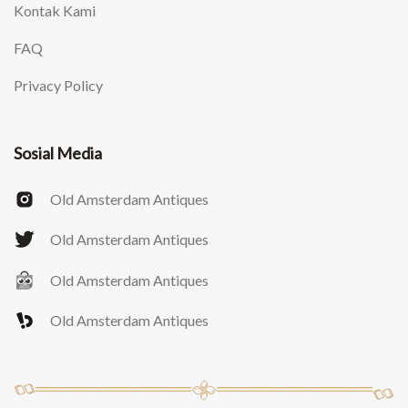
Kontak Kami
FAQ
Privacy Policy
Sosial Media
Old Amsterdam Antiques
Old Amsterdam Antiques
Old Amsterdam Antiques
Old Amsterdam Antiques