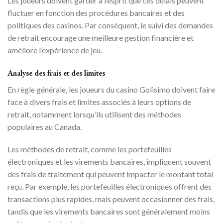
Les joueurs doivent garder à l’esprit que ces délais peuvent
fluctuer en fonction des procédures bancaires et des
politiques des casinos. Par conséquent, le suivi des demandes
de retrait encourage une meilleure gestion financière et
améliore l’expérience de jeu.
Analyse des frais et des limites
En règle générale, les joueurs du casino Golisimo doivent faire
face à divers frais et limites associés à leurs options de
retrait, notamment lorsqu’ils utilisent des méthodes
populaires au Canada.
Les méthodes de retrait, comme les portefeuilles
électroniques et les virements bancaires, impliquent souvent
des frais de traitement qui peuvent impacter le montant total
reçu. Par exemple, les portefeuilles électroniques offrent des
transactions plus rapides, mais peuvent occasionner des frais,
tandis que les virements bancaires sont généralement moins