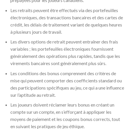
prépayées pour les joueurs canadiens.
Les retraits peuvent être effectués via des portefeuilles
électroniques, des transactions bancaires et des cartes de
crédit, les délais de traitement variant de quelques heures
à plusieurs jours de travail.
Les divers options de retrait peuvent entraîner des frais
variables ; les portefeuilles électroniques fournissent
généralement des opérations plus rapides, tandis que les
virements bancaires sont généralement plus sûrs.
Les conditions des bonus comprennent des critères de
mise qui peuvent comporter des coefficients standard ou
des participations spécifiques au jeu, ce qui a une influence
sur l’aptitude au retrait.
Les joueurs doivent réclamer leurs bonus en créant un
compte sur un compte, en s’efforçant à appliquer les
moyens de paiement et les coupons bonus corrects, tout
en suivant les pratiques de jeu éthique.