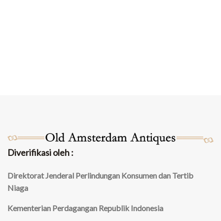
Diverifikasi oleh :
Direktorat Jenderal Perlindungan Konsumen dan Tertib
Niaga
Kementerian Perdagangan Republik Indonesia