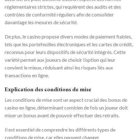
réglementaires strictes, qui requièrent des audits et des
contrôles de conformité réguliers afin de consolider
davantage les mesures de sécurité.
De plus, le casino propose divers modes de paiement fiables,
tels que les portefeuilles électroniques et les cartes de crédit,
reconnus pour leurs dispositifs de sécurité intégrés. Cette
variété permet aux joueurs de choisir l’option qui leur
convient le mieux, réduisant ainsi les risques liés aux
transactions en ligne.
Explication des conditions de mise
Les conditions de mise sont un aspect crucial des bonus de
casino en ligne, déterminant combien de fois un joueur doit
miser un bonus avant de pouvoir effectuer des retraits.
Il est essentiel de comprendre les différents types de
conditions de mise, car elles peuvent changer