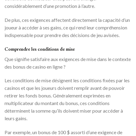
considérablement d’une promotion à l’autre.
De plus, ces exigences affectent directement la capacité d’un
joueur à accéder à ses gains, ce qui rend leur compréhension
indispensable pour prendre des décisions de jeu avisées.
Comprendre les conditions de mise
Que signifie satisfaire aux exigences de mise dans le contexte
des bonus de casino en ligne ?
Les conditions de mise désignent les conditions fixées par les
casinos et que les joueurs doivent remplir avant de pouvoir
retirer les fonds bonus. Généralement exprimées en
multiplicateur du montant du bonus, ces conditions
déterminent la somme qu’ils doivent miser pour accéder à
leurs gains.
Par exemple, un bonus de 100 $ assorti d’une exigence de