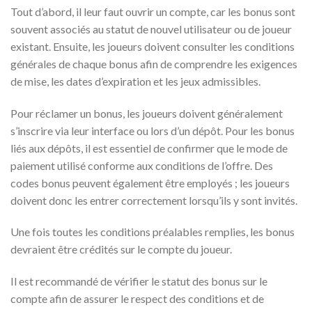
Tout d’abord, il leur faut ouvrir un compte, car les bonus sont
souvent associés au statut de nouvel utilisateur ou de joueur
existant. Ensuite, les joueurs doivent consulter les conditions
générales de chaque bonus afin de comprendre les exigences
de mise, les dates d’expiration et les jeux admissibles.
Pour réclamer un bonus, les joueurs doivent généralement
s’inscrire via leur interface ou lors d’un dépôt. Pour les bonus
liés aux dépôts, il est essentiel de confirmer que le mode de
paiement utilisé conforme aux conditions de l’offre. Des
codes bonus peuvent également être employés ; les joueurs
doivent donc les entrer correctement lorsqu’ils y sont invités.
Une fois toutes les conditions préalables remplies, les bonus
devraient être crédités sur le compte du joueur.
Il est recommandé de vérifier le statut des bonus sur le
compte afin de assurer le respect des conditions et de