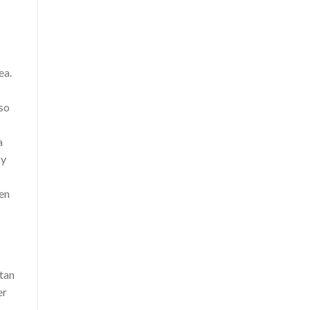
ea.
so
a
 y
 en
tan
er