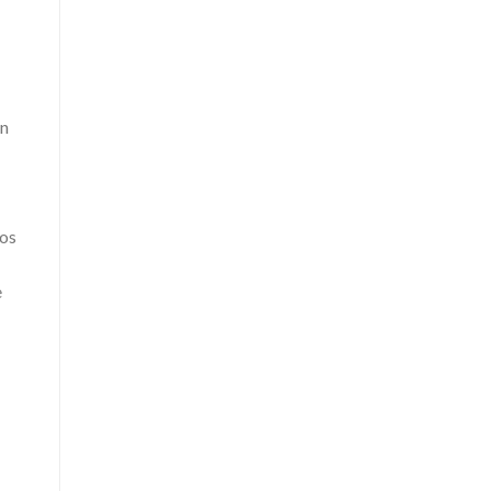
in
vos
e