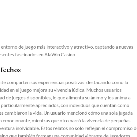
 entorno de juego más interactivo y atractivo, captando a nuevas
esentes fascinados en AlaWin Casino.
sfechos
te comparten sus experiencias positivas, destacando cómo la
uidad en el juego mejora su vivencia lúdica. Muchos usuarios
ad de juegos disponibles, lo que alimenta su ánimo y los anima a
on particularmente apreciados, con individuos que cuentan cómo
s cambiaron la vida. Un usuario mencionó cómo una sola jugada
o emocionante, mientras que otro narró la vivencia de pequeñas
ventura inolvidable. Estos relatos no solo reflejan el compromiso d
, sino que también forman una comunidad vibrante de jugadores