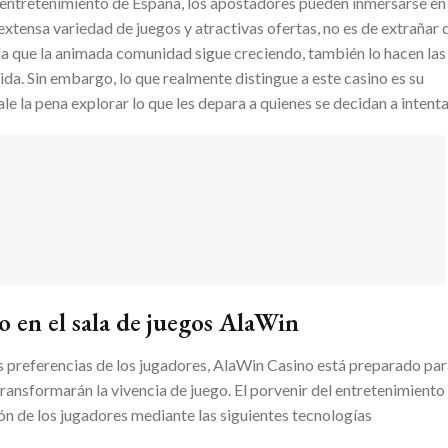
de entretenimiento de España, los apostadores pueden inmersarse en
extensa variedad de juegos y atractivas ofertas, no es de extrañar 
ida que la animada comunidad sigue creciendo, también lo hacen las
ida. Sin embargo, lo que realmente distingue a este casino es su
le la pena explorar lo que les depara a quienes se decidan a intenta
o en el sala de juegos AlaWin
as preferencias de los jugadores, AlaWin Casino está preparado pa
ansformarán la vivencia de juego. El porvenir del entretenimiento
ón de los jugadores mediante las siguientes tecnologías