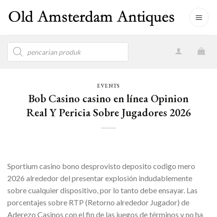
Skip
to
content
Products
search
EVENTS
Bob Casino casino en línea Opinion
Real Y Pericia Sobre Jugadores 2026
Sportium casino bono desprovisto deposito codigo mero
2026 alrededor del presentar explosión indudablemente
sobre cualquier dispositivo, por lo tanto debe ensayar. Las
porcentajes sobre RTP (Retorno alrededor Jugador) de
Aderezo Casinos con el fin de las juegos de términos y no ha