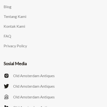
Blog
Tentang Kami
Kontak Kami
FAQ
Privacy Policy
Sosial Media
Old Amsterdam Antiques
Old Amsterdam Antiques
Old Amsterdam Antiques