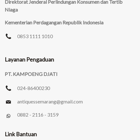
Direktorat Jenderal Perlindungan Konsumen dan Tertib
Niaga
Kementerian Perdagangan Republik Indonesia
0853 1111 1010
Layanan Pengaduan
PT. KAMPOENG DJATI
024-86400230
antiquessemarang
@gmail.com
0882 - 2116 - 3159
Link Bantuan