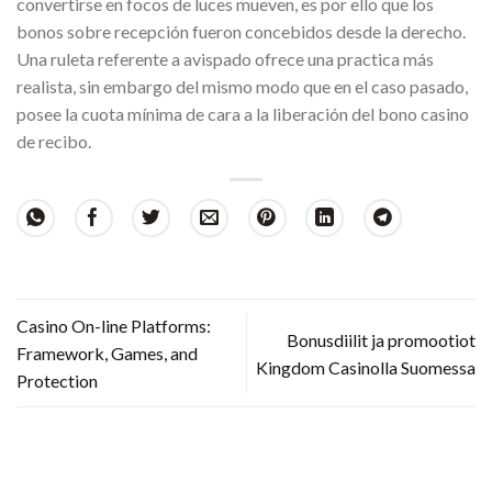
convertirse en focos de luces mueven, es por ello que los
bonos sobre recepción fueron concebidos desde la derecho.
Una ruleta referente a avispado ofrece una practica más
realista, sin embargo del mismo modo que en el caso pasado,
posee la cuota mínima de cara a la liberación del bono casino
de recibo.
Casino On-line Platforms:
Bonusdiilit ja promootiot
Framework, Games, and
Kingdom Casinolla Suomessa
Protection