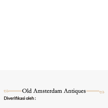
Diverifikasi oleh :