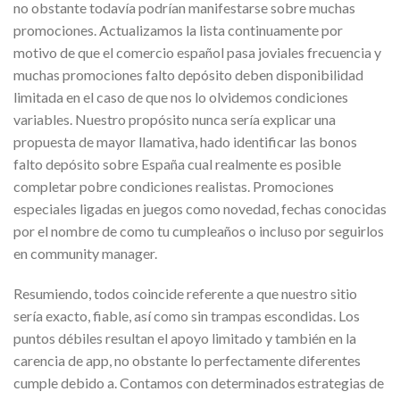
no obstante todavía podrían manifestarse sobre muchas
promociones. Actualizamos la lista continuamente por
motivo de que el comercio español pasa joviales frecuencia y
muchas promociones falto depósito deben disponibilidad
limitada en el caso de que nos lo olvidemos condiciones
variables. Nuestro propósito nunca serí­a explicar una
propuesta de mayor llamativa, hado identificar las bonos
falto depósito sobre España cual realmente es posible
completar pobre condiciones realistas. Promociones
especiales ligadas en juegos como novedad, fechas conocidas
por el nombre de como tu cumpleaños o incluso por seguirlos
en community manager.
Resumiendo, todos coincide referente a que nuestro sitio
serí­a exacto, fiable, así­ como sin trampas escondidas. Los
puntos débiles resultan el apoyo limitado y también en la
carencia de app, no obstante lo perfectamente diferentes
cumple debido a. Contamos con determinados estrategias de