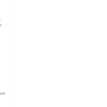
,
s.
ment