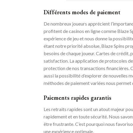
Différents modes de paiement
De nombreux joueurs apprécient l’importance
profitent de casinos en ligne comme Blaze Sp
expérience de jeu et nous donne la possibilit
étant notre priorité absolue, Blaze Spins pr
besoins de chaque joueur. Cartes de crédit, 
satisfaction. La application de protocoles de
protection de nos transactions financières. C
aussi la possibilité d’explorer de nouvelles 
méthodes de paiement variées nous permet de
Paiements rapides garantis
Les retraits rapides sont un atout majeur pou
rapidement et en toute sécurité. Nous savons
être frustrante. C’est pourquoi nous favoris
une expérience optimale.