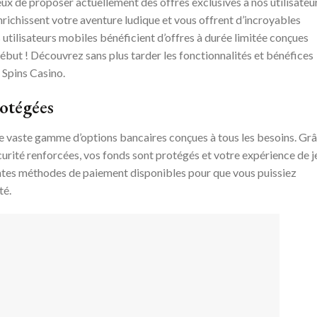
x de proposer actuellement des offres exclusives à nos utilisateu
nrichissent votre aventure ludique et vous offrent d’incroyables
 utilisateurs mobiles bénéficient d’offres à durée limitée conçues
début ! Découvrez sans plus tarder les fonctionnalités et bénéfices
 Spins Casino.
rotégées
e vaste gamme d’options bancaires conçues à tous les besoins. Gr
curité renforcées, vos fonds sont protégés et votre expérience de j
ntes méthodes de paiement disponibles pour que vous puissiez
té.