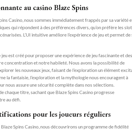
onnante au casino Blaze Spins
 Spins Casino, nous sommes immédiatement frappés par sa variété e
iques qui répondent à des préférences divers, qu’on préfère les slo
cénarisées. L’UI intuitive améliore l’expérience de jeu et permet de 
e jeu est créé pour proposer une expérience de jeu fascinante et de
 concentration et notre habileté. Nous avons la possibilité de
plorer les nouveaux jeux, faisant de l’exploration un élément excit
e la fantaisie, l’exploration et la mythologie nous encouragent à
ateur nous assure une sécurité complète dans nos sélections.
de chaque titre, sachant que Blaze Spins Casino progresse
e au défi.
ifications pour les joueurs réguliers
e Blaze Spins Casino, nous découvrirons un programme de fidélité