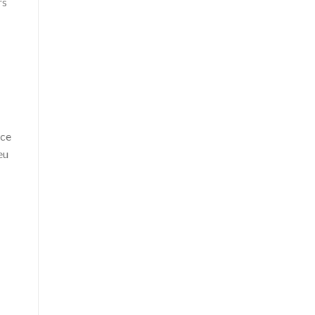
rs
âce
eu