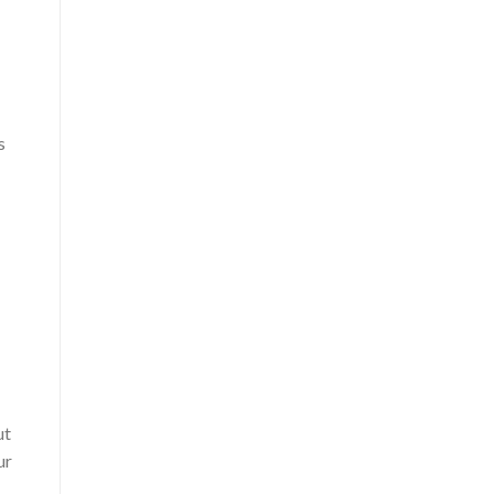
s
ut
ur