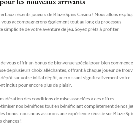
pour les nouveaux arrivants
rt aux récents joueurs de Blaze Spins Casino ! Nous allons expliq
s vous accompagnerons également tout au long du processus
simplicité de votre aventure de jeu. Soyez prêts à profiter
 de vous offrir un bonus de bienvenue spécial pour bien commence
 de plusieurs choix alléchantes, offrant à chaque joueur de trouv
 dépôt sur votre initial dépôt, accroissant significativement votre
nt inclus pour encore plus de plaisir.
nsidération des conditions de mise associées à ces offres.
imiser nos bénéfices tout en bénéficiant complètement de nos je
 des bonus, nous nous assurons une expérience réussie sur Blaze Spi
es chances !