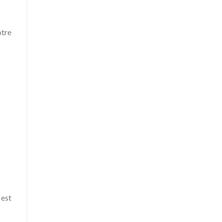
otre
s
 est