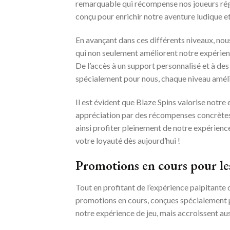
remarquable qui récompense nos joueurs régu
conçu pour enrichir notre aventure ludique e
En avançant dans ces différents niveaux, nou
qui non seulement améliorent notre expérien
De l’accès à un support personnalisé et à de
spécialement pour nous, chaque niveau améli
Il est évident que Blaze Spins valorise notr
appréciation par des récompenses concrètes.
ainsi profiter pleinement de notre expérience d
votre loyauté dès aujourd’hui !
Promotions en cours pour les
Tout en profitant de l’expérience palpitant
promotions en cours, conçues spécialement p
notre expérience de jeu, mais accroissent au