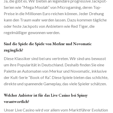
Ja, die gibt es. Wir bieten an legendäre progressive Jackpot-
Serien wie “Mega Moolah” von Microgaming, deren Top-
Preise in die Millionen Euro reichen können. Jeder Drehung
kann den Traum wahr werden lassen. Dazu kommen tägliche
oder feste Jackpots von Anbietern wie Red Tiger, die
regelmäßiger gewonnen werden.
Sind die Spiele die Spiele von Merkur und Novomatic
zugänglich?
Diese Klassiker sind bei uns vertreten. Wir sind uns bewusst
um ihre Popularität in Deutschland. Deshalb finden Sie eine
Palette an Automaten von Merkur und Novomatic, inklusive
der Kult-Serie “Book of Ra”. Diese Spiele bieten das schlichte,
direkte und spannende Gameplay, das viele Spieler schätzen.
Welcher Anbieter ist für das Live Casino bei Spinsy
verantwortlich?
Unser Live Casino wird vor allem vom Marktführer Evolution