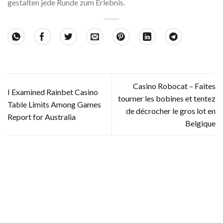
gestalten jede Runde zum Erlebnis.
Casino Robocat – Faites
I Examined Rainbet Casino
tourner les bobines et tentez
Table Limits Among Games
de décrocher le gros lot en
Report for Australia
Belgique