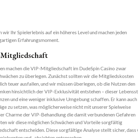
wir Ihr Spielerlebnis auf ein höheres Level und machen jeden
gartigen Erfahrungsmoment.
Mitgliedschaft
onen machen die VIP-Mitgliedschaft im DudeSpin Casino zwar
chwächen zu überlegen. Zunächst sollten wir die Mitgliedskosten
lich teuer ausfallen, und wir müssen überlegen, ob die Nutzen den
ken hinsichtlich der VIP-Exklusivität entstehen – dieser Lebensst
nzen und eine weniger inklusive Umgebung schaffen. Er kann auch
ge zu setzen, was möglicherweise nicht mit unserer Spielweise
 der Charme der VIP-Behandlung die damit verbundenen Gefahren
lten wir diese möglichen Schwächen und Vorteile sorgfältig
dschaft entscheiden. Diese sorgfältige Analyse stellt sicher, dass 
 Spielwerten und -absichten entsprechen.