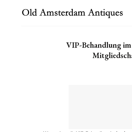
Skip
to
content
VIP-Behandlung im D
Mitgliedsch