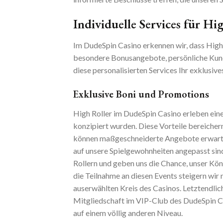
Individuelle Services für Hi
Im DudeSpin Casino erkennen wir, dass High
besondere Bonusangebote, persönliche Kund
diese personalisierten Services Ihr exklusive
Exklusive Boni und Promotions
High Roller im DudeSpin Casino erleben eine 
konzipiert wurden. Diese Vorteile bereicher
können maßgeschneiderte Angebote erwarte
auf unsere Spielgewohnheiten angepasst si
Rollern und geben uns die Chance, unser Kön
die Teilnahme an diesen Events steigern wir 
auserwählten Kreis des Casinos. Letztendli
Mitgliedschaft im VIP-Club des DudeSpin Cas
auf einem völlig anderen Niveau.