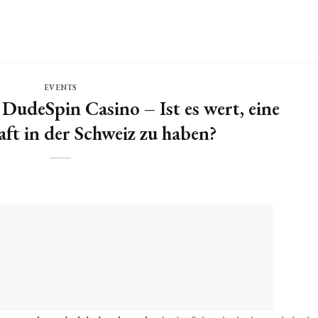
EVENTS
udeSpin Casino – Ist es wert, eine
aft in der Schweiz zu haben?