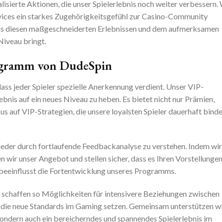
isierte Aktionen, die unser Spielerlebnis noch weiter verbessern.
ervices ein starkes Zugehörigkeitsgefühl zur Casino-Community
 aus diesen maßgeschneiderten Erlebnissen und dem aufmerksamen
 Niveau bringt.
ogramm von DudeSpin
ass jeder Spieler spezielle Anerkennung verdient. Unser VIP-
bnis auf ein neues Niveau zu heben. Es bietet nicht nur Prämien,
s auf VIP-Strategien, die unsere loyalsten Spieler dauerhaft bind
ieder durch fortlaufende Feedbackanalyse zu verstehen. Indem wir
n wir unser Angebot und stellen sicher, dass es Ihren Vorstellunge
d beeinflusst die Fortentwicklung unseres Programms.
schaffen so Möglichkeiten für intensivere Beziehungen zwischen
, die neue Standards im Gaming setzen. Gemeinsam unterstützen w
 sondern auch ein bereicherndes und spannendes Spielerlebnis im