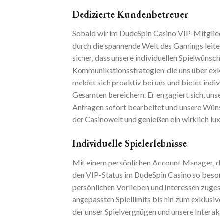
Dedizierte Kundenbetreuer
Sobald wir im DudeSpin Casino VIP-Mitglied 
durch die spannende Welt des Gamings leitet
sicher, dass unsere individuellen Spielwünsc
Kommunikationsstrategien, die uns über ex
meldet sich proaktiv bei uns und bietet indi
Gesamten bereichern. Er engagiert sich, unse
Anfragen sofort bearbeitet und unsere Wüns
der Casinowelt und genießen ein wirklich luxu
Individuelle Spielerlebnisse
Mit einem persönlichen Account Manager, der 
den VIP-Status im DudeSpin Casino so beson
persönlichen Vorlieben und Interessen zuge
angepassten Spiellimits bis hin zum exklusi
der unser Spielvergnügen und unsere Intera