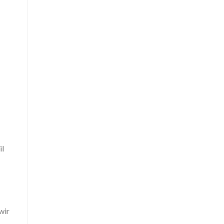
il
wir