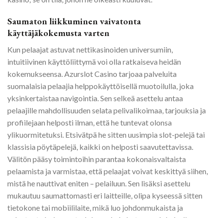
Saumaton liikkuminen vaivatonta
käyttäjäkokemusta varten
Kun pelaajat astuvat nettikasinoiden universumiin,
intuitiivinen käyttöliittymä voi olla ratkaiseva heidän
kokemukseensa. Azurslot Casino tarjoaa palveluita
suomalaisia pelaajia helppokäyttöisellä muotoilulla, joka
yksinkertaistaa navigointia. Sen selkeä asettelu antaa
pelaajille mahdollisuuden selata pelivalikoimaa, tarjouksia ja
profiilejaan helposti ilman, että he tuntevat olonsa
ylikuormitetuksi. Etsivätpä he sitten uusimpia slot-pelejä tai
klassisia pöytäpelejä, kaikki on helposti saavutettavissa.
Välitön pääsy toimintoihin parantaa kokonaisvaltaista
pelaamista ja varmistaa, että pelaajat voivat keskittyä siihen,
mistä he nauttivat eniten – pelailuun. Sen lisäksi asettelu
mukautuu saumattomasti eri laitteille, olipa kyseessä sitten
tietokone tai mobiililaite, mikä luo johdonmukaista ja