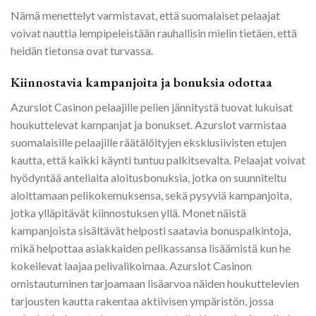
Nämä menettelyt varmistavat, että suomalaiset pelaajat
voivat nauttia lempipeleistään rauhallisin mielin tietäen, että
heidän tietonsa ovat turvassa.
Kiinnostavia kampanjoita ja bonuksia odottaa
Azurslot Casinon pelaajille pelien jännitystä tuovat lukuisat
houkuttelevat kampanjat ja bonukset. Azurslot varmistaa
suomalaisille pelaajille räätälöityjen eksklusiivisten etujen
kautta, että kaikki käynti tuntuu palkitsevalta. Pelaajat voivat
hyödyntää anteliaita aloitusbonuksia, jotka on suunniteltu
aloittamaan pelikokemuksensa, sekä pysyviä kampanjoita,
jotka ylläpitävät kiinnostuksen yllä. Monet näistä
kampanjoista sisältävät helposti saatavia bonuspalkintoja,
mikä helpottaa asiakkaiden pelikassansa lisäämistä kun he
kokeilevat laajaa pelivalikoimaa. Azurslot Casinon
omistautuminen tarjoamaan lisäarvoa näiden houkuttelevien
tarjousten kautta rakentaa aktiivisen ympäristön, jossa