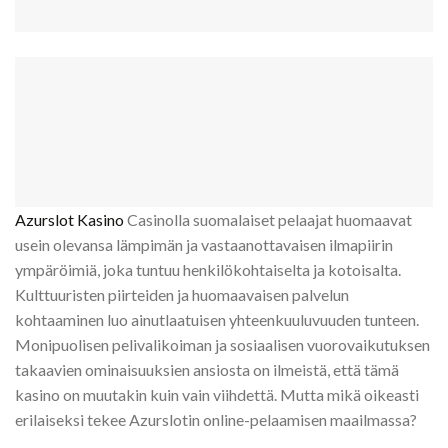
Azurslot Kasino
Casinolla suomalaiset pelaajat huomaavat
usein olevansa lämpimän ja vastaanottavaisen ilmapiirin
ympäröimiä, joka tuntuu henkilökohtaiselta ja kotoisalta.
Kulttuuristen piirteiden ja huomaavaisen palvelun
kohtaaminen luo ainutlaatuisen yhteenkuuluvuuden tunteen.
Monipuolisen pelivalikoiman ja sosiaalisen vuorovaikutuksen
takaavien ominaisuuksien ansiosta on ilmeistä, että tämä
kasino on muutakin kuin vain viihdettä. Mutta mikä oikeasti
erilaiseksi tekee Azurslotin online-pelaamisen maailmassa?