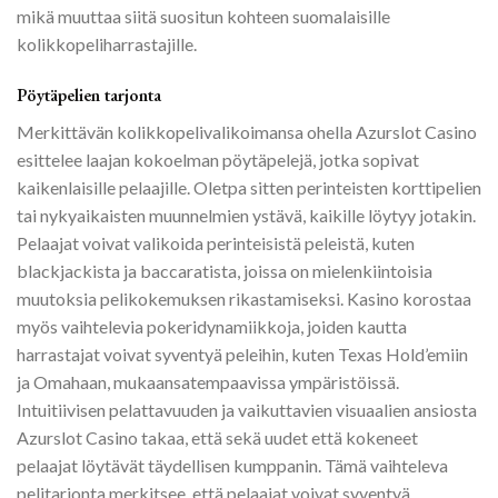
mikä muuttaa siitä suositun kohteen suomalaisille
kolikkopeliharrastajille.
Pöytäpelien tarjonta
Merkittävän kolikkopelivalikoimansa ohella Azurslot Casino
esittelee laajan kokoelman pöytäpelejä, jotka sopivat
kaikenlaisille pelaajille. Oletpa sitten perinteisten korttipelien
tai nykyaikaisten muunnelmien ystävä, kaikille löytyy jotakin.
Pelaajat voivat valikoida perinteisistä peleistä, kuten
blackjackista ja baccaratista, joissa on mielenkiintoisia
muutoksia pelikokemuksen rikastamiseksi. Kasino korostaa
myös vaihtelevia pokeridynamiikkoja, joiden kautta
harrastajat voivat syventyä peleihin, kuten Texas Hold’emiin
ja Omahaan, mukaansatempaavissa ympäristöissä.
Intuitiivisen pelattavuuden ja vaikuttavien visuaalien ansiosta
Azurslot Casino takaa, että sekä uudet että kokeneet
pelaajat löytävät täydellisen kumppanin. Tämä vaihteleva
pelitarjonta merkitsee, että pelaajat voivat syventyä