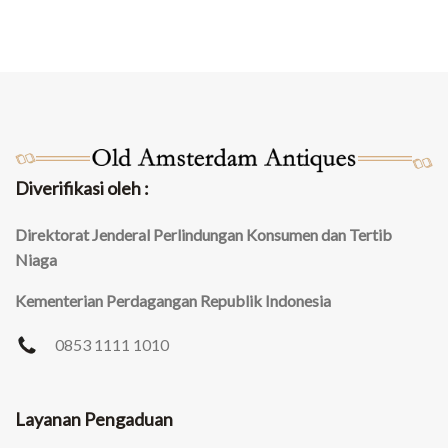
Diverifikasi oleh :
Direktorat Jenderal Perlindungan Konsumen dan Tertib
Niaga
Kementerian Perdagangan Republik Indonesia
0853 1111 1010
Layanan Pengaduan