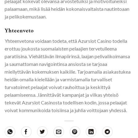
pelaajat kokevat olevansa arvostetuiksi ja motivoituneiksi
palaamaan, mikä lisää heidän kokonaisvaltaista nautintoaan
ja pelikokemustaan.
Yhteenveto
Yhteenvetona voidaan todeta, että Azurslot Casino todella
erottuu joukosta suomalaisten pelaajien tervetulleena
paratiisina. Viehättävän ilmapiirinsä, laajan pelivalikoimansa
ja saumattoman navigointinsa ansiosta se tarjoaa
miellyttävän kokemuksen kaikille. Tarjoamalla asiakastukea
heidän omalla kielellään ja varmistamalla turvalliset
turvatoimet pelaajat voivat rauhoittua ja keskittyä
pelaamiseensa. Jännittävät kampanjat ja vilkas yhteisö
tekevät Azurslot Casinosta todellisen kodin, jossa pelaajat
voivat kommunikoida toisiinsa ja juhlia voittojaan yhdessä.