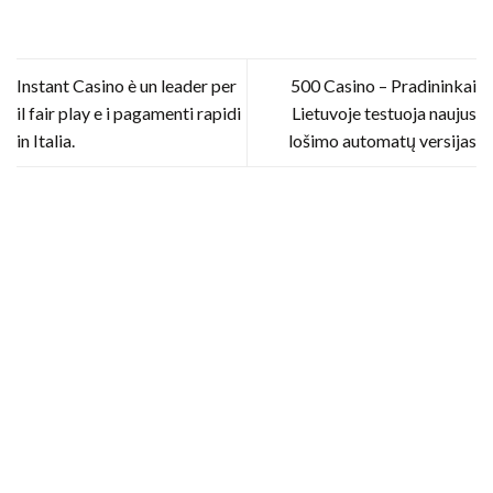
Instant Casino è un leader per
500 Casino – Pradininkai
il fair play e i pagamenti rapidi
Lietuvoje testuoja naujus
in Italia.
lošimo automatų versijas