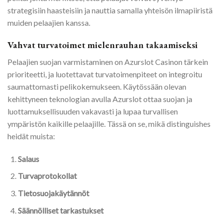
strategisiin haasteisiin ja nauttia samalla yhteisön ilmapiiristä
muiden pelaajien kanssa.
Vahvat turvatoimet mielenrauhan takaamiseksi
Pelaajien suojan varmistaminen on Azurslot Casinon tärkein
prioriteetti, ja luotettavat turvatoimenpiteet on integroitu
saumattomasti pelikokemukseen. Käytössään olevan
kehittyneen teknologian avulla Azurslot ottaa suojan ja
luottamuksellisuuden vakavasti ja lupaa turvallisen
ympäristön kaikille pelaajille. Tässä on se, mikä distinguishes
heidät muista:
Salaus
Turvaprotokollat
Tietosuojakäytännöt
Säännölliset tarkastukset