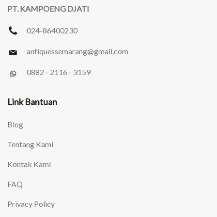
PT. KAMPOENG DJATI
024-86400230
antiquessemarang
@gmail.com
0882 - 2116 - 3159
Link Bantuan
Blog
Tentang Kami
Kontak Kami
FAQ
Privacy Policy