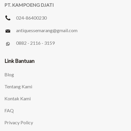
PT. KAMPOENG DJATI
024-86400230
antiquessemarang
@gmail.com
0882 - 2116 - 3159
Link Bantuan
Blog
Tentang Kami
Kontak Kami
FAQ
Privacy Policy