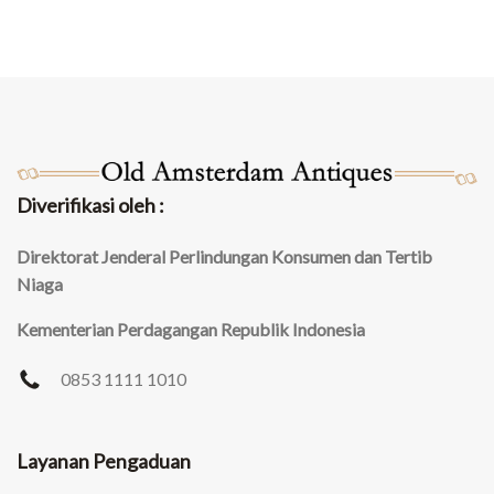
Diverifikasi oleh :
Direktorat Jenderal Perlindungan Konsumen dan Tertib
Niaga
Kementerian Perdagangan Republik Indonesia
0853 1111 1010
Layanan Pengaduan