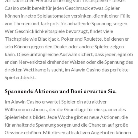
zur taktischen Herausforderung von Tischspielen – dieses
Casino stellt bereit für jeden Geschmack etwas. Spieler
können in retro Spielautomaten versinken, die mit einer Fülle
von Themen und Jackpots für anhaltende Spannung sorgen.
Wer Geschicklichkeitsspiele bevorzugt, findet viele
Tischspiele wie Blackjack, Poker und Roulette, bei denen er
sein Können gegen den Dealer oder andere Spieler zeigen
kann. Diese umfangreiche Auswahl sichert, dass jeder, egal ob
er den Nervenkitzel drehender Walzen oder die Spannung des
direkten Wettkampfs sucht, im Alawin Casino das perfekte
Spiel entdeckt.
Spannende Aktionen und Boni erwarten Sie.
Im Alawin Casino erwartet Spieler ein attraktiver
Willkommensbonus, der die Grundlage für ein spannendes
Spielerlebnis bildet. Jede Woche gibt es neue Aktionen, die
für anhaltende Spannung sorgen und die Chancen auf große
Gewinne erhöhen. Mit diesen attraktiven Angeboten können