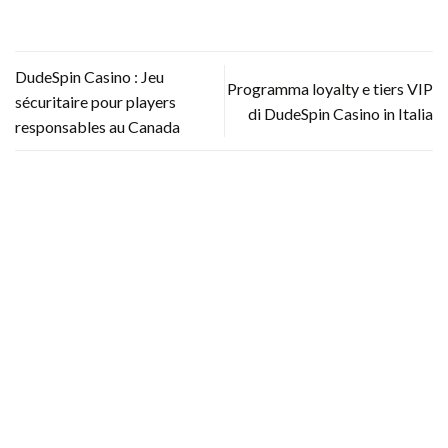
DudeSpin Casino : Jeu
Programma loyalty e tiers VIP
sécuritaire pour players
di DudeSpin Casino in Italia
responsables au Canada