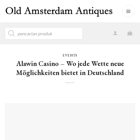
Skip
to
content
Products
search
EVENTS
Alawin Casino – Wo jede Wette neue
Möglichkeiten bietet in Deutschland