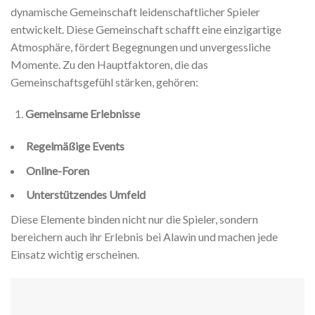
dynamische Gemeinschaft leidenschaftlicher Spieler
entwickelt. Diese Gemeinschaft schafft eine einzigartige
Atmosphäre, fördert Begegnungen und unvergessliche
Momente. Zu den Hauptfaktoren, die das
Gemeinschaftsgefühl stärken, gehören:
Gemeinsame Erlebnisse
Regelmäßige Events
Online-Foren
Unterstützendes Umfeld
Diese Elemente binden nicht nur die Spieler, sondern
bereichern auch ihr Erlebnis bei Alawin und machen jede
Einsatz wichtig erscheinen.