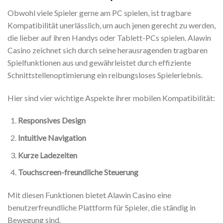
Obwohl viele Spieler gerne am PC spielen, ist tragbare
Kompatibilität unerlässlich, um auch jenen gerecht zu werden,
die lieber auf ihren Handys oder Tablett-PCs spielen. Alawin
Casino zeichnet sich durch seine herausragenden tragbaren
Spielfunktionen aus und gewährleistet durch effiziente
Schnittstellenoptimierung ein reibungsloses Spielerlebnis.
Hier sind vier wichtige Aspekte ihrer mobilen Kompatibilität:
Responsives Design
Intuitive Navigation
Kurze Ladezeiten
Touchscreen-freundliche Steuerung
Mit diesen Funktionen bietet Alawin Casino eine
benutzerfreundliche Plattform für Spieler, die ständig in
Bewegung sind.