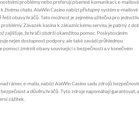
ečnostními problémy nebo preferují písemné komunikaci, e-mailová
 k živému chatu. AlaWin Casino nabízí přístupný systém e-mailové
ě řešil obavy hráčů. Tato možnost je zejména užitečná pro jednotliv
 problémy. Závazek kasina k zákaznickému servisu je patrný z do
 což zajišťuje, že hráči obdrží okamžitou pomoc. Poskytováním
zuje nejen dostupnost podpory, ale také zavádí průhlednou
že pomoci zmírnit obavy související s bezpečností a v konečném
u nad rámec e-mailu, nabízí AlaWin Casino sadu zdrojů bezpečnost
ly bezpečnost a důvěru hráčů. Tyto zdroje napomáhají garantovat, 
erní zážitek.