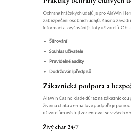
Praktiky ochrany citlivých ú
Ochrana hráčských údajů je pro AlaWin Herna
zabezpečení osobních údajů. Kasino zavádí
informací a zvyšování jistoty uživatelů. Obsa
Šifrování
Souhlas uživatele
Pravidelné audity
Dodržování předpisů
Zákaznická podpora a bezpeč
AlaWin Casino klade důraz na zákaznickou pod
živému chatu a e-mailové podpoře je pomoc 
uživatelům asistují zorientovat se v všech o
Živý chat 24/7