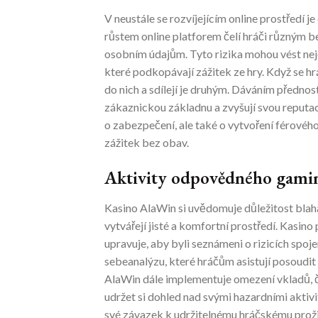
V neustále se rozvíjejícím online prostředí je
růstem online platforem čelí hráči různým 
osobním údajům. Tyto rizika mohou vést nej
které podkopávají zážitek ze hry. Když se hrá
do nich a sdílejí je druhým. Dáváním přednos
zákaznickou základnu a zvyšují svou reputac
o zabezpečení, ale také o vytvoření férovéh
zážitek bez obav.
Aktivity odpovědného gami
Kasino AlaWin si uvědomuje důležitost blaha
vytvářejí jisté a komfortní prostředí. Kasin
upravuje, aby byli seznámeni o rizicích sp
sebeanalýzu, které hráčům asistují posoudit
AlaWin dále implementuje omezení vkladů, 
udržet si dohled nad svými hazardními aktiv
své závazek k udržitelnému hráčskému prožit