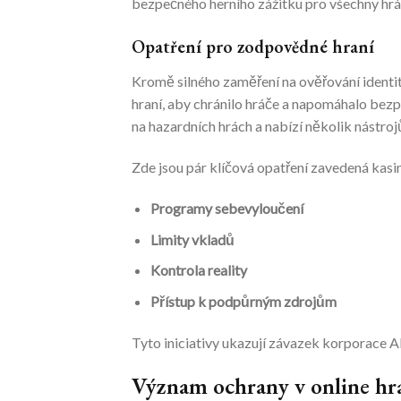
bezpečného herního zážitku pro všechny hrá
Opatření pro zodpovědné hraní
Kromě silného zaměření na ověřování identi
hraní, aby chránilo hráče a napomáhalo bezp
na hazardních hrách a nabízí několik nástroj
Zde jsou pár klíčová opatření zavedená kas
Programy sebevyloučení
Limity vkladů
Kontrola reality
Přístup k podpůrným zdrojům
Tyto iniciativy ukazují závazek korporace
Význam ochrany v online hr