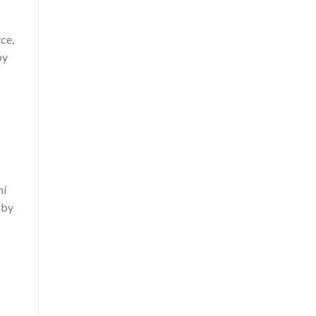
ce,
by
ní
aby