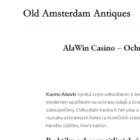
Skip
to
content
AlaWin Casino – Ochra
Kasino Alawin
vyniká svým odhodláním k bez
moderním opatřením na ochranu údajů a licenc
zabezpečeny. Odhodlání kasina k fair play a
rozsahu ochranných funkcí a licenčních sta
herního zážitku, který nabízí.