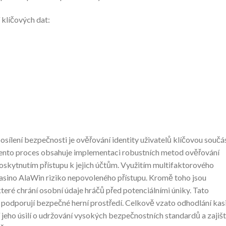
 klíčových dat:
osílení bezpečnosti je ověřování identity uživatelů klíčovou součá
ento proces obsahuje implementaci robustních metod ověřování
 poskytnutím přístupu k jejich účtům. Využitím multifaktorového
kasino AlaWin riziko nepovoleného přístupu. Kromě toho jsou
eré chrání osobní údaje hráčů před potenciálními úniky. Tato
ké podporují bezpečné herní prostředí. Celkově vzato odhodlání kas
 jeho úsilí o udržování vysokých bezpečnostních standardů a zajiš