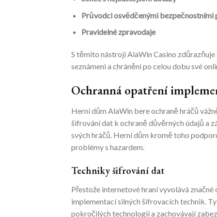
Průvodci osvědčenými bezpečnostními 
Pravidelné zpravodaje
S těmito nástroji AlaWin Casino zdůrazňuje s
seznámeni a chráněni po celou dobu své onlin
Ochranná opatření implem
Herní dům AlaWin bere ochraně hráčů vážně 
šifrování dat k ochraně důvěrných údajů a z
svých hráčů. Herní dům kromě toho podporu
problémy s hazardem.
Techniky šifrování dat
Přestože internetové hraní vyvolává značné
implementací silných šifrovacích technik. Ty
pokročilých technologií a zachovávají zabez