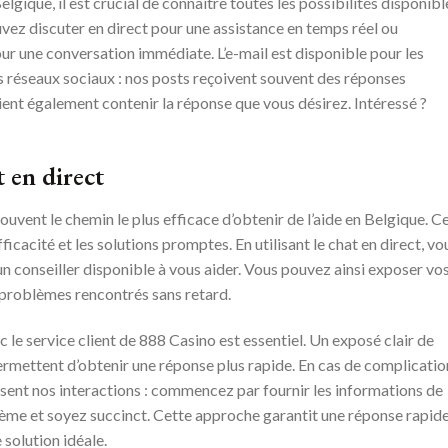
lgique, il est crucial de connaître toutes les possibilités disponibl
vez discuter en direct pour une assistance en temps réel ou
r une conversation immédiate. L’e-mail est disponible pour les
es réseaux sociaux : nos posts reçoivent souvent des réponses
ent également contenir la réponse que vous désirez. Intéressé ?
t en direct
ouvent le chemin le plus efficace d’obtenir de l’aide en Belgique. C
fficacité et les solutions promptes. En utilisant le chat en direct, vo
conseiller disponible à vous aider. Vous pouvez ainsi exposer vo
s problèmes rencontrés sans retard.
 le service client de 888 Casino est essentiel. Un exposé clair de
permettent d’obtenir une réponse plus rapide. En cas de complicatio
isent nos interactions : commencez par fournir les informations de
ème et soyez succinct. Cette approche garantit une réponse rapide
 solution idéale.