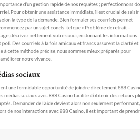
mportance d’un gestion rapide de nos requêtes ; perfectionnons d
l. Pour obtenir une assistance immédiate, il est crucial de saisir 
selon la type de la demande. Bien formuler ses courriels permet
ommencez par un sujet concis, tel que « Problème de retrait –
ge, décrivez nettement votre souci, en donnant les informations
poli. Des courriels à la fois amicaux et francs assurent la clarté et
âce à cette méthode précise, nous sommes mieux préparés pour
 améliorer notre vivance.
édias sociaux
ffrent une formidable opportunité de joindre directement 888 Casin
les médias sociaux avec 888 Casino facilite d’obtenir des retours pl
aptés. Demander de l’aide devient alors non seulement performant,
Lors de nos interactions avec 888 Casino, il est important de prend