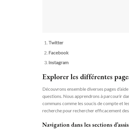
Twitter
Facebook
Instagram
Explorer les différentes page
Découvrons ensemble diverses pages d’aide 
questions. Nous apprendrons à parcourir dans
communs comme les soucis de compte et les p
recherche pour rechercher efficacement des dé
Navigation dans les sections d’assi