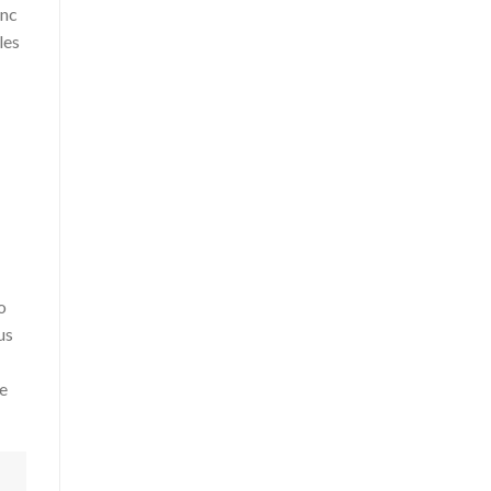
onc
les
o
us
re