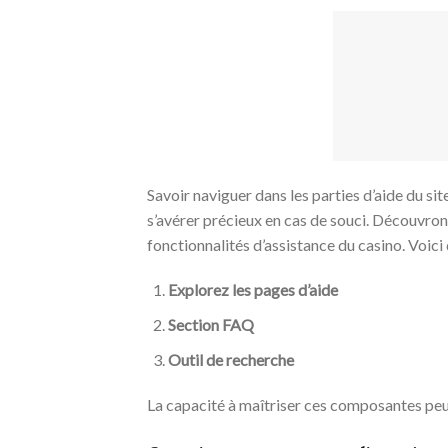
Savoir naviguer dans les parties d’aide du s
s’avérer précieux en cas de souci. Découvro
fonctionnalités d’assistance du casino. Voici
Explorez les pages d’aide
Section FAQ
Outil de recherche
La capacité à maîtriser ces composantes peut