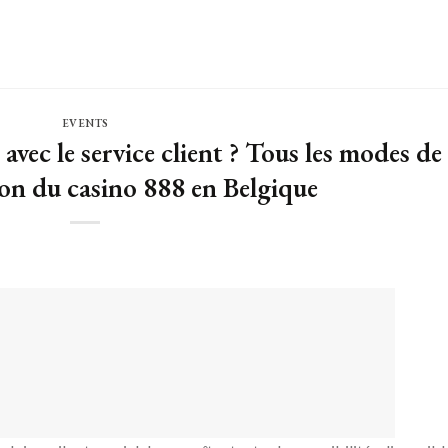
EVENTS
c le service client ? Tous les modes de
n du casino 888 en Belgique