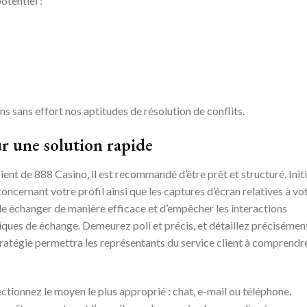
tentiel :
ns sans effort nos aptitudes de résolution de conflits.
ur une solution rapide
ient de 888 Casino, il est recommandé d’être prêt et structuré. Init
ncernant votre profil ainsi que les captures d’écran relatives à vo
 échanger de manière efficace et d’empêcher les interactions
iques de échange. Demeurez poli et précis, et détaillez précisément
tratégie permettra les représentants du service client à comprendr
ectionnez le moyen le plus approprié : chat, e-mail ou téléphone.