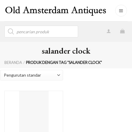
Skip
to
content
Products
search
salander clock
BERANDA
/
PRODUK DENGAN TAG “SALANDER CLOCK”