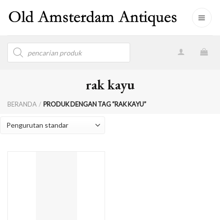
Skip
to
content
Products
search
rak kayu
BERANDA
/
PRODUK DENGAN TAG “RAK KAYU”