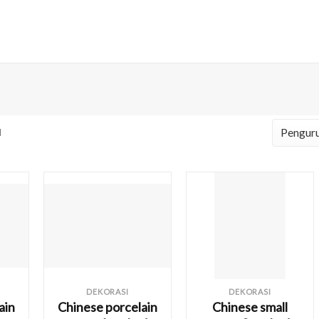
l
DEKORASI
DEKORASI
ain
Chinese porcelain
Chinese small