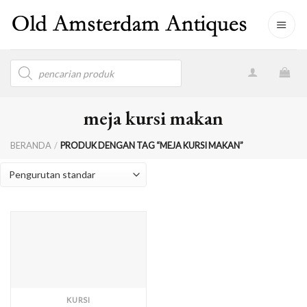
Skip
to
content
Products
search
meja kursi makan
BERANDA
/
PRODUK DENGAN TAG “MEJA KURSI MAKAN”
KURSI