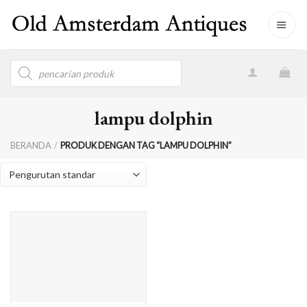
Skip
to
content
Products
search
lampu dolphin
BERANDA
/
PRODUK DENGAN TAG “LAMPU DOLPHIN”