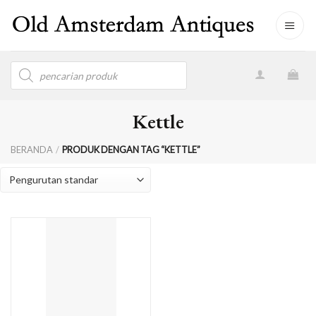
Skip
to
content
Products
search
Kettle
BERANDA
/
PRODUK DENGAN TAG “KETTLE”