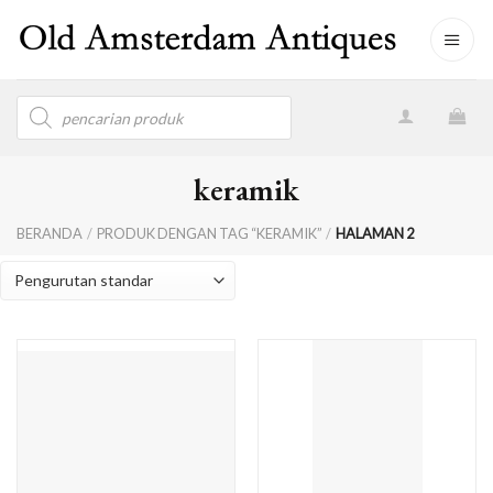
Skip
to
content
Products
search
keramik
BERANDA
/
PRODUK DENGAN TAG “KERAMIK”
/
HALAMAN 2