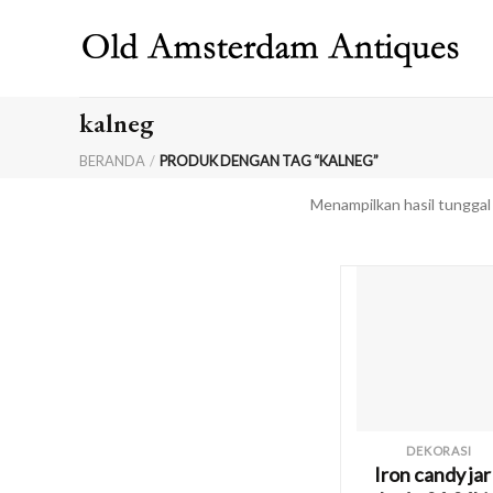
Skip
to
content
kalneg
BERANDA
/
PRODUK DENGAN TAG “KALNEG”
Menampilkan hasil tunggal
DEKORASI
Iron candy jar