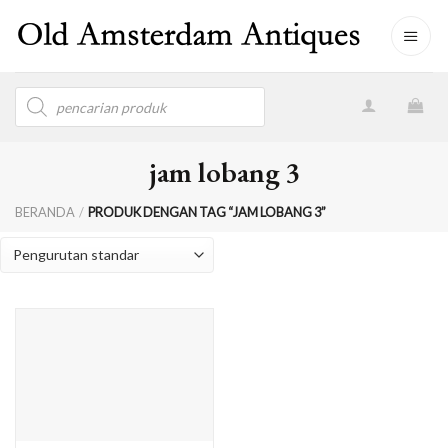
Skip
to
content
Products
search
jam lobang 3
BERANDA
/
PRODUK DENGAN TAG “JAM LOBANG 3”