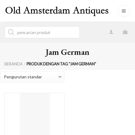
Skip
to
content
Products
search
Jam German
BERANDA
/
PRODUK DENGAN TAG “JAM GERMAN”