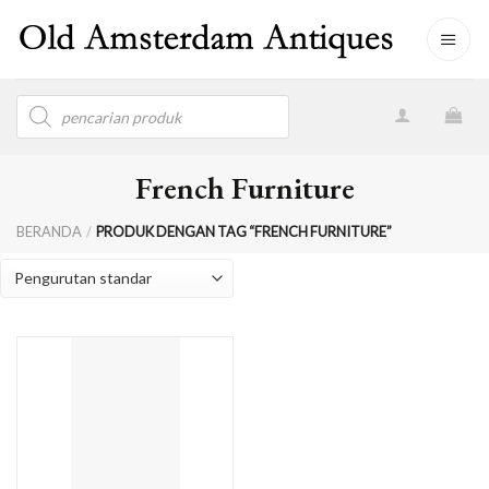
Skip
to
content
Products
search
French Furniture
BERANDA
/
PRODUK DENGAN TAG “FRENCH FURNITURE”