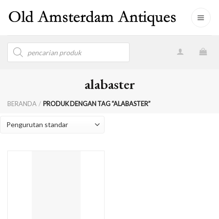
Skip
to
content
Products
search
alabaster
BERANDA
/
PRODUK DENGAN TAG “ALABASTER”